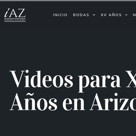
INICIO
BODAS
XV AÑOS
Videos para 
Años en Ariz