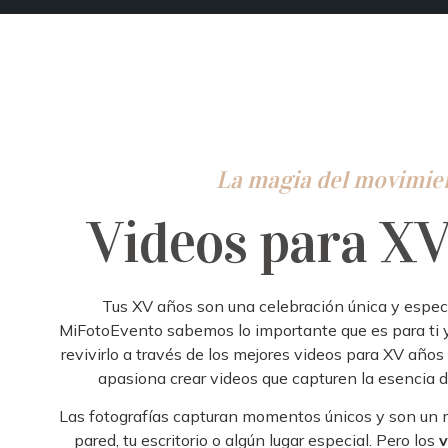
La magia del movimien
Videos para XV
Tus XV años son una celebración única y especi
MiFotoEvento
sabemos lo importante que es para ti y 
revivirlo a través de los mejores
video
s
pa
ra
XV años 
apasiona crear
video
s
que capturen la esencia de
Las fotografías capturan momentos únicos y son un m
pared, tu escritorio o algún lugar especial. Pero los
v